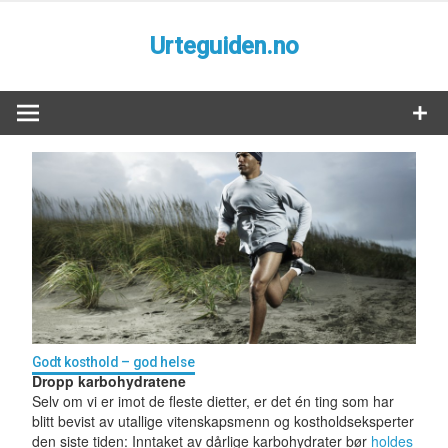
Skip
to
Urteguiden.no
content
En informativ side om spennende urter og kosthold
Godt kosthold – god helse
Dropp karbohydratene
Selv om vi er imot de fleste dietter, er det én ting som har
blitt bevist av utallige vitenskapsmenn og kostholdseksperter
den siste tiden: Inntaket av dårlige karbohydrater bør
holdes