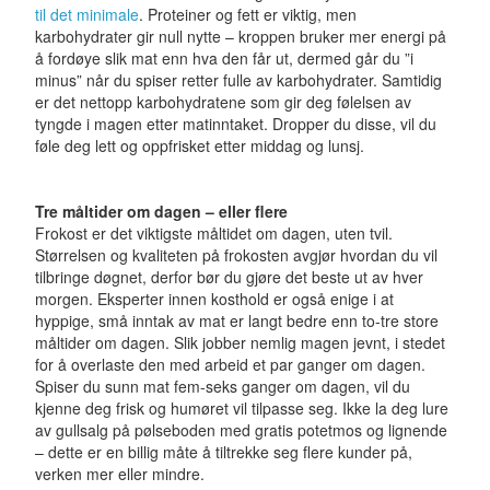
til det minimale
. Proteiner og fett er viktig, men
karbohydrater gir null nytte – kroppen bruker mer energi på
å fordøye slik mat enn hva den får ut, dermed går du ”i
minus” når du spiser retter fulle av karbohydrater. Samtidig
er det nettopp karbohydratene som gir deg følelsen av
tyngde i magen etter matinntaket. Dropper du disse, vil du
føle deg lett og oppfrisket etter middag og lunsj.
Tre måltider om dagen – eller flere
Frokost er det viktigste måltidet om dagen, uten tvil.
Størrelsen og kvaliteten på frokosten avgjør hvordan du vil
tilbringe døgnet, derfor bør du gjøre det beste ut av hver
morgen. Eksperter innen kosthold er også enige i at
hyppige, små inntak av mat er langt bedre enn to-tre store
måltider om dagen. Slik jobber nemlig magen jevnt, i stedet
for å overlaste den med arbeid et par ganger om dagen.
Spiser du sunn mat fem-seks ganger om dagen, vil du
kjenne deg frisk og humøret vil tilpasse seg. Ikke la deg lure
av gullsalg på pølseboden med gratis potetmos og lignende
– dette er en billig måte å tiltrekke seg flere kunder på,
verken mer eller mindre.