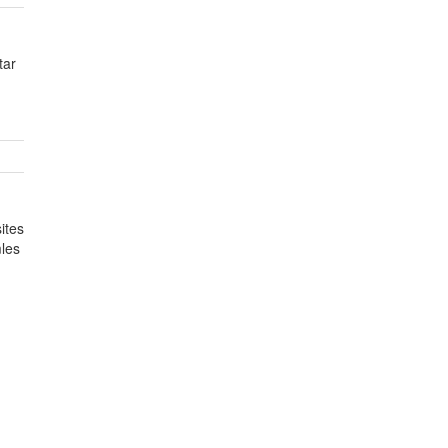
tar
ites
mles