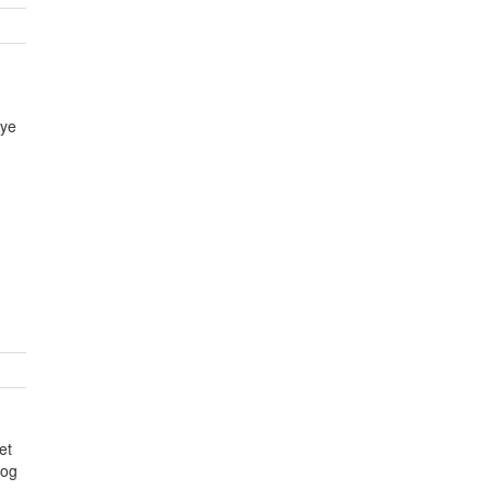
mye
et
 og