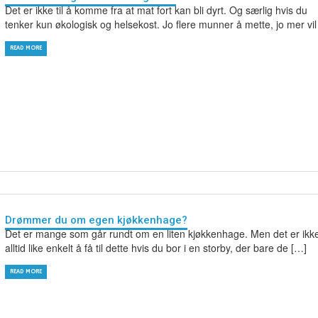
Det er ikke til å komme fra at mat fort kan bli dyrt. Og særlig hvis du
tenker kun økologisk og helsekost. Jo flere munner å mette, jo mer vil
READ MORE
Drømmer du om egen kjøkkenhage?
Det er mange som går rundt om en liten kjøkkenhage. Men det er ikk
alltid like enkelt å få til dette hvis du bor i en storby, der bare de […]
READ MORE