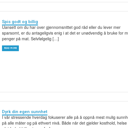
Spis godt og billig
Uansett om du har over gjennomsnittet god råd eller du lever mer
sparsomt, er du antageligvis enig i at det er unødvendig å bruke for 
penger på mat. Selvfølgelig […]
READ MORE
Dyrk din egen sunnhet
I vår stressende hverdag fokuserer alle på å oppnå mest mulig sunnh
på alle måter og på ethvert nivå. Både når det gjelder kosthold, helse