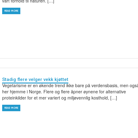
vårt forhold til naturen. […]
READ MORE
Stadig flere velger vekk kjøttet
Vegetarisme er en økende trend ikke bare på verdensbasis, men ogs
her hjemme i Norge. Flere og flere åpner øynene for alternative
proteinkilder for et mer variert og miljøvennlig kosthold, […]
READ MORE